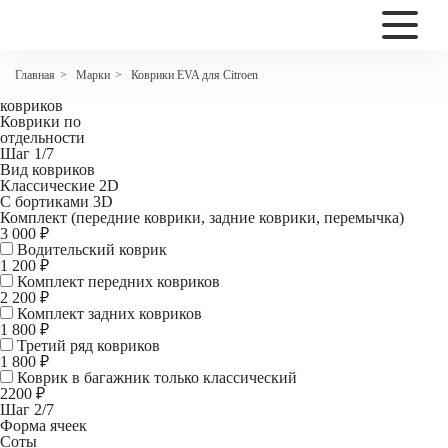
2200
Коврики EVA для Citroen C4 I
Марки
Коврики EVA для Citroen
Главная
>
>
Комплект
ковриков
Коврики по
отдельности
Шаг 1/7
Вид ковриков
Классические 2D
С бортиками 3D
Комплект (передние коврики, задние коврики, перемычка)
3 000 ₽
Водительский коврик
1 200
₽
Комплект передних ковриков
2 200
₽
Комплект задних ковриков
1 800
₽
Третий ряд ковриков
1 800 ₽
Коврик в багажник
только классический
2200 ₽
Шаг 2/7
Форма ячеек
Соты