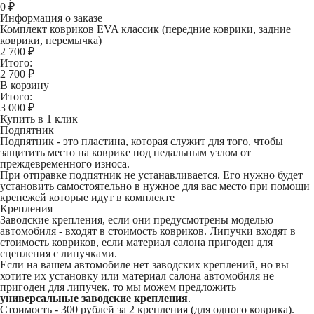
0
₽
Информация о заказе
Комплект ковриков EVA классик (передние коврики, задние
коврики, перемычка)
2 700 ₽
Итого:
2 700
₽
В корзину
Итого:
3 000
₽
Купить в 1 клик
Подпятник
Подпятник - это пластина, которая служит для того, чтобы
защитить место на коврике под педальным узлом от
преждевременного износа.
При отправке подпятник не устанавливается. Его нужно будет
установить самостоятельно в нужное для вас место при помощи
крепежей которые идут в комплекте
Крепления
Заводские крепления, если они предусмотрены моделью
автомобиля - входят в стоимость ковриков. Липучки входят в
стоимость ковриков, если материал салона пригоден для
сцепления с липучками.
Если на вашем автомобиле нет заводских креплений, но вы
хотите их установку или материал салона автомобиля не
пригоден для липучек, то мы можем предложить
универсальные заводские крепления
.
Стоимость -
300 рублей
за 2 крепления (для одного коврика).